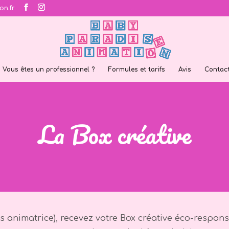
n.fr
Vous êtes un professionnel ?
Formules et tarifs
Avis
Contac
La Box créative
s animatrice), recevez votre Box créative éco-respo