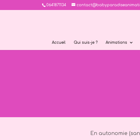
0641871134
contact@babyparadiseanimatio
Accueil
Qui suis-je ?
Animations
En autonomie (san